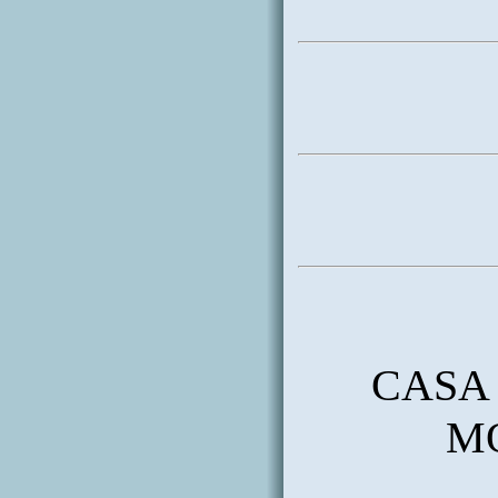
CASA 
M