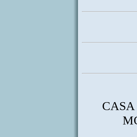
CASA 
M